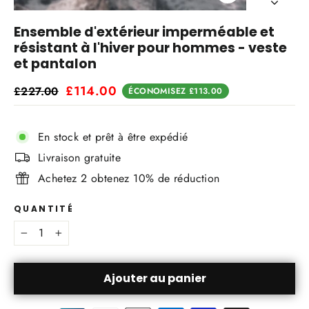
Fermer
(Esc)
Ensemble d'extérieur imperméable et
résistant à l'hiver pour hommes - veste
et pantalon
Prix
Prix
£114.00
£227.00
ÉCONOMISEZ
£113.00
régulier
réduit
Noir
Rouge
Bleu
Vert Armée
En stock et prêt à être expédié
M
L
XL
2XL
3XL
Livraison gratuite
Achetez 2 obtenez 10% de réduction
QUANTITÉ
−
+
Ajouter au panier