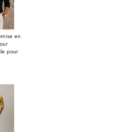
hemise en
pour
le pour