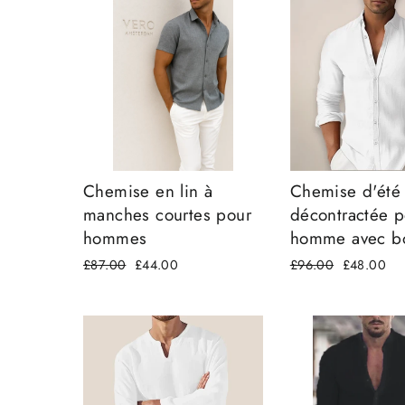
Chemise en lin à
Chemise d'été
manches courtes pour
décontractée p
hommes
homme avec b
Prix
£87.00
Prix
£44.00
Prix
£96.00
Prix
£48.00
régulier
réduit
régulier
réduit