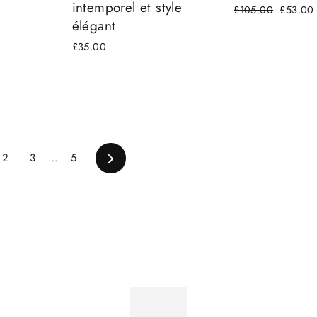
intemporel et style
Prix
£105.00
Prix
£53.00
élégant
régulier
réduit
£35.00
2
3
…
5
Suivant