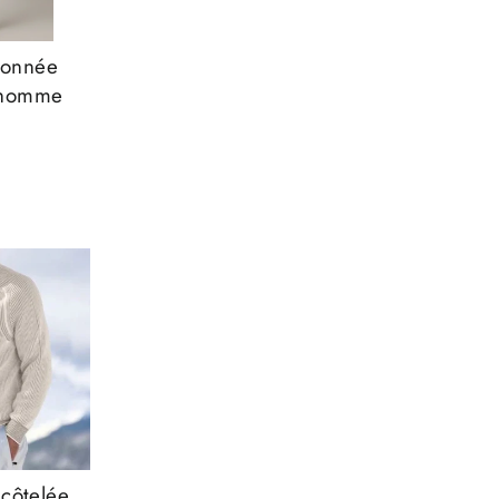
tonnée
 homme
 côtelée