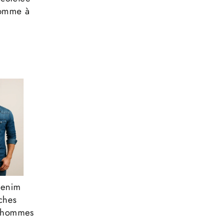
Γ
homme à
denim
nches
r hommes