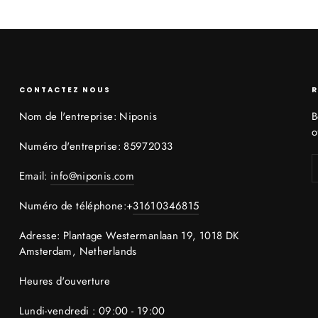
CONTACTEZ NOUS
R
Nom de l'entreprise: Niponis
B
o
Numéro d'entreprise: 85972033
I
v
Email:
info@niponis.com
à
n
Numéro de téléphone:+
31610346815
n
Adresse: Plantage Westermanlaan 19, 1018 DK
Amsterdam, Netherlands
Heures d'ouverture
Lundi-vendredi : 09:00 - 19:00