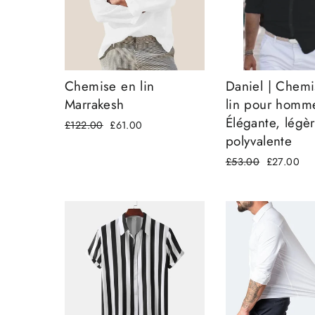
Chemise en lin
Daniel | Chemi
Marrakesh
lin pour homme
Élégante, légè
Prix
£122.00
Prix
£61.00
polyvalente
régulier
réduit
Prix
£53.00
Prix
£27.00
régulier
réduit