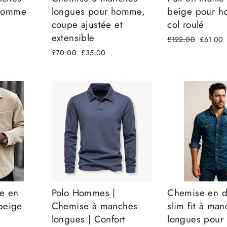
 homme
longues pour homme,
beige pour 
coupe ajustée et
col roulé
extensible
Prix
£122.00
Prix
£61.00
régulier
réduit
Prix
£70.00
Prix
£35.00
régulier
réduit
e en
Polo Hommes |
Chemise en 
 beige
Chemise à manches
slim fit à ma
longues | Confort
longues pou