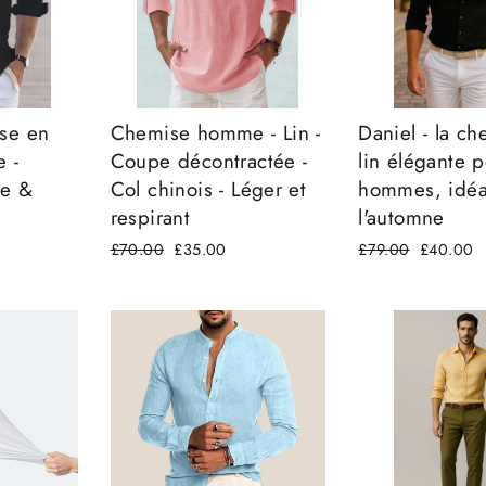
se en
Chemise homme - Lin -
Daniel - la c
 -
Coupe décontractée -
lin élégante 
re &
Col chinois - Léger et
hommes, idéa
respirant
l'automne
Prix
£70.00
Prix
£35.00
Prix
£79.00
Prix
£40.00
régulier
réduit
régulier
réduit