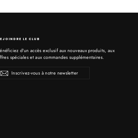
EJOINDRE LE CLUB
énéficiez d'un accès exclusif aux nouveaux produits, aux
ffres spéciales et aux commandes supplémentaires.
nscrivez-
S'inscrire
ous
otre
ewsletter