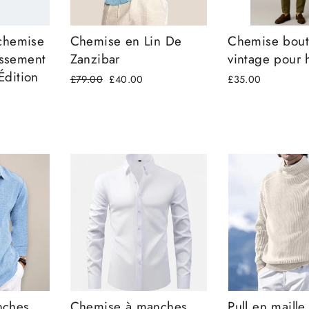
rchemise
Chemise en Lin De
Chemise bou
oissement
Zanzibar
vintage pour
Édition
Prix
£79.00
Prix
£40.00
£35.00
régulier
réduit
nches
Chemise à manches
Pull en maille