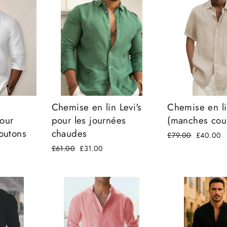
Chemise en lin Levi's
Chemise en l
our
pour les journées
(manches cour
outons
chaudes
Prix
£79.00
Prix
£40.00
régulier
réduit
Prix
£61.00
Prix
£31.00
régulier
réduit