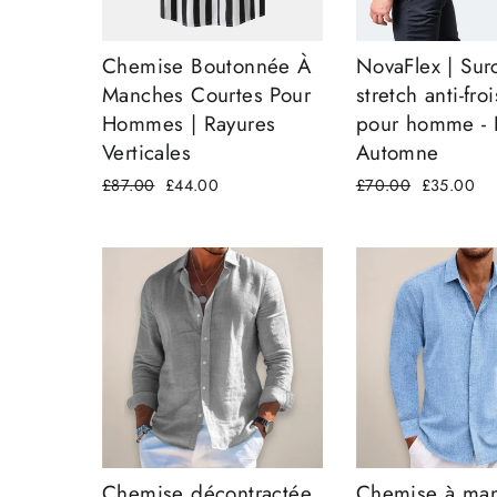
Chemise Boutonnée À
NovaFlex | Su
Manches Courtes Pour
stretch anti-fr
Hommes | Rayures
pour homme - 
Verticales
Automne
Prix
£87.00
Prix
£44.00
Prix
£70.00
Prix
£35.00
régulier
réduit
régulier
réduit
Chemise décontractée
Chemise à ma