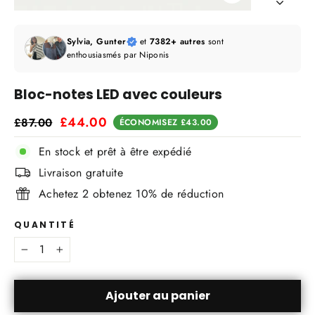
Fermer
(Esc)
Sylvia, Gunter
et
7382+ autres
sont
enthousiasmés par Niponis
Bloc-notes LED avec couleurs
Prix
Prix
£44.00
£87.00
ÉCONOMISEZ
£43.00
régulier
réduit
En stock et prêt à être expédié
Livraison gratuite
Achetez 2 obtenez 10% de réduction
QUANTITÉ
−
+
Ajouter au panier