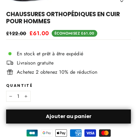
Fermer
(Esc)
CHAUSSURES ORTHOPÉDIQUES EN CUIR
POUR HOMMES
Prix
Prix
£61.00
£122.00
ÉCONOMISEZ
£61.00
régulier
réduit
Noir
Marron
En stock et prêt à être expédié
38
39
40
41
42
43
44
Livraison gratuite
Achetez 2 obtenez 10% de réduction
45
46
47
48
QUANTITÉ
−
+
Ajouter au panier