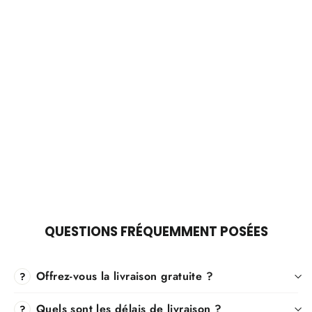
Γ
CHAUSSURES ORTHOPÉDIQUES EN
CUIR POUR HOMMES
Prix
£122.00
Prix
£61.00
régulier
réduit
QUESTIONS FRÉQUEMMENT POSÉES
Offrez-vous la livraison gratuite ?
?
Quels sont les délais de livraison ?
?