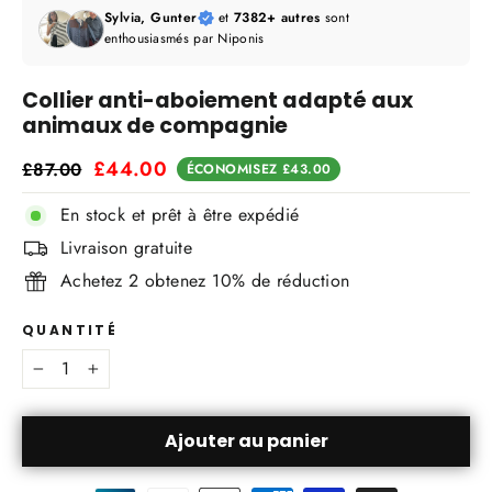
Sylvia, Gunter
et
7382+ autres
sont
enthousiasmés par Niponis
Collier anti-aboiement adapté aux
animaux de compagnie
Prix
Prix
£44.00
£87.00
ÉCONOMISEZ
£43.00
régulier
réduit
En stock et prêt à être expédié
Jaune
Bleu
Orange
Pourpre
Noir
Livraison gratuite
Achetez 2 obtenez 10% de réduction
QUANTITÉ
−
+
Ajouter au panier