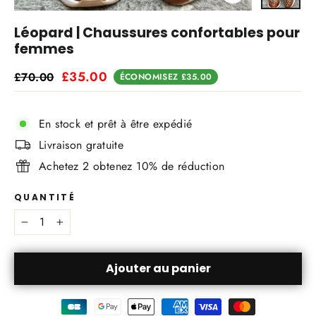
Fermer
(Esc)
Léopard | Chaussures confortables pour
femmes
Prix
Prix
£35.00
£70.00
ÉCONOMISEZ
£35.00
régulier
réduit
Léopard
En stock et prêt à être expédié
35
36
37
38
39
40
41
Livraison gratuite
Achetez 2 obtenez 10% de réduction
42
43
QUANTITÉ
−
+
Ajouter au panier