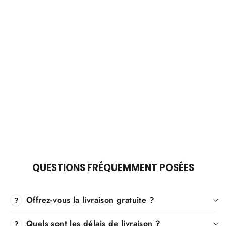
Γ
Léopard | Chaussures confortables
pour femmes
Prix
£70.00
Prix
£35.00
régulier
réduit
QUESTIONS FRÉQUEMMENT POSÉES
Offrez-vous la livraison gratuite ?
?
Quels sont les délais de livraison ?
?