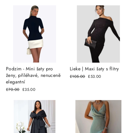
cena
cena
Podzim - Mini šaty pro
Lieke | Maxi šaty s flitry
ženy, přiléhavé, nenuceně
Běžná
£105.00
Snížená
£53.00
elegantní
cena
cena
Běžná
£70.00
Snížená
£35.00
cena
cena