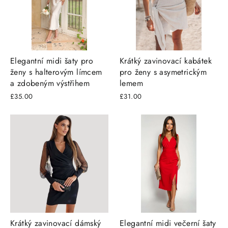
Γ
Elegantní midi šaty pro
Krátký zavinovací kabátek
ženy s halterovým límcem
pro ženy s asymetrickým
a zdobeným výstřihem
lemem
£35.00
£31.00
Krátký zavinovací dámský
Elegantní midi večerní šaty