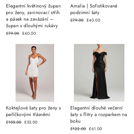
Elegantní květinový župan
Amalia | Sofistikované
pro ženy, zavinovací střih
podzimní šaty
a pásek na zavázání –
Běžná
£79.00
Snížená
£40.00
župan s dlouhými rukávy
cena
cena
Běžná
£79.00
Snížená
£40.00
cena
cena
Koktejlové šaty pro ženy s
Elegantní dlouhé večerní
peříčkovými třásněmi
šaty s flitry a rozparkem na
boku
Běžná
£105.00
Snížená
£53.00
cena
cena
Běžná
£122.00
Snížená
£61.00