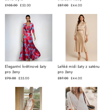
Běžná
£105.00
Snížená
£53.00
Běžná
£87.00
Snížená
£44.00
cena
cena
cena
cena
Elegantní květinové šaty
Lehké midi šaty z saténu
pro ženy
pro ženy
Běžná
£70.00
Snížená
£35.00
Běžná
£87.00
Snížená
£44.00
cena
cena
cena
cena