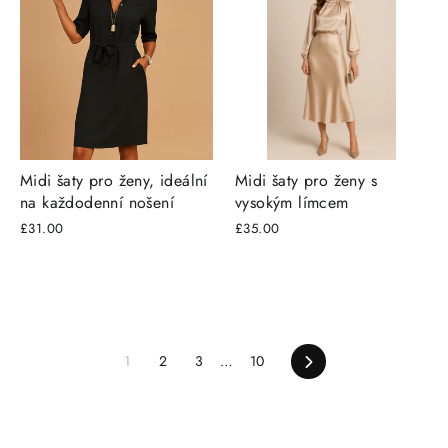
Midi šaty pro ženy, ideální
Midi šaty pro ženy s
na každodenní nošení
vysokým límcem
£31.00
£35.00
1
2
3
…
10
Další