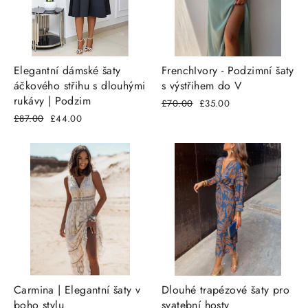
Elegantní dámské šaty
FrenchIvory - Podzimní šaty
áčkového střihu s dlouhými
s výstřihem do V
rukávy | Podzim
Běžná
£70.00
Snížená
£35.00
cena
cena
Běžná
£87.00
Snížená
£44.00
cena
cena
Carmina | Elegantní šaty v
Dlouhé trapézové šaty pro
boho stylu
svatební hosty