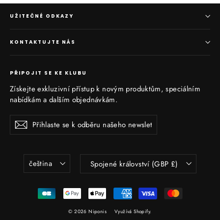
UŽITEČNÉ ODKAZY
KONTAKTUJTE NÁS
PŘIPOJIT SE KE KLUBU
Získejte exkluzivní přístup k novým produktům, speciálním
nabídkám a dalším objednávkám.
Přihlaste
Zaregistrujte
se
se
k
odběru
našeho
Jazyk
Vymyslet
čeština
Spojené království (GBP £)
newsletteru
© 2026 Niponis
Využívá Shopify.