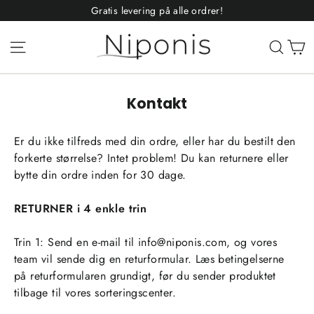
Spring
Gratis levering på alle ordrer!
til
indhold
P
Navigation
Forsk
Kontakt
Er du ikke tilfreds med din ordre, eller har du bestilt den
forkerte størrelse? Intet problem! Du kan returnere eller
bytte din ordre inden for 30 dage.
RETURNER i 4 enkle trin
Trin 1: Send en e-mail til
info@niponis.com
, og vores
team vil sende dig en returformular. Læs betingelserne
på returformularen grundigt, før du sender produktet
tilbage til vores sorteringscenter.